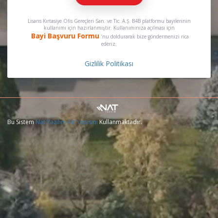
Lisans Kırtasiye Ofis Gereçleri San. ve Tic. A.Ş.
B4B platformu bayilerinin
kullanımı için hazırlanmıştır. Kullanımınıza açılması için
Bayi Başvuru Formu
’nu doldurarak bize göndermenizi rica
ederiz.
Gizlilik Politikası
Bu Sistem
Nat Yazılım Alt Yapısını
Kullanmaktadır.