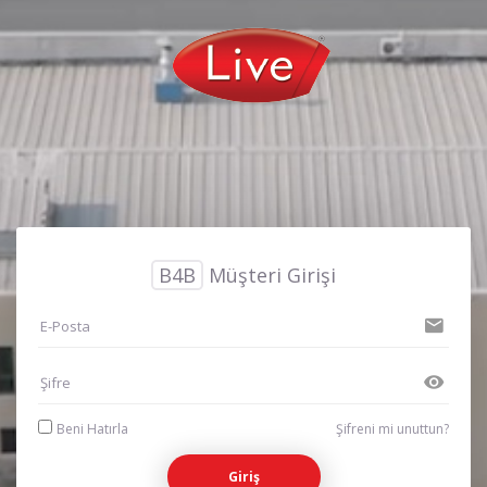
B4B
Müşteri Girişi
Beni Hatırla
Şifreni mi unuttun?
Giriş